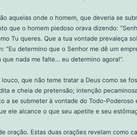
ão aquelas onde o homem, que deveria se subm
nto que o homem piedoso orava dizendo: “Senh
como Tu queres. Que a tua vontade prevaleça s
sim: “Eu determino que o Senhor me dê um emp
a que nada me falte… eu determino agora!”.
louco, que não teme tratar a Deus como se fos
dita e cheia de pretensão; intenção pecaminosa,
to a se submeter à vontade do Todo-Poderoso e 
ue ele alcance o que seu apetite e seu estôma
 de oração. Estas duas orações revelam como 