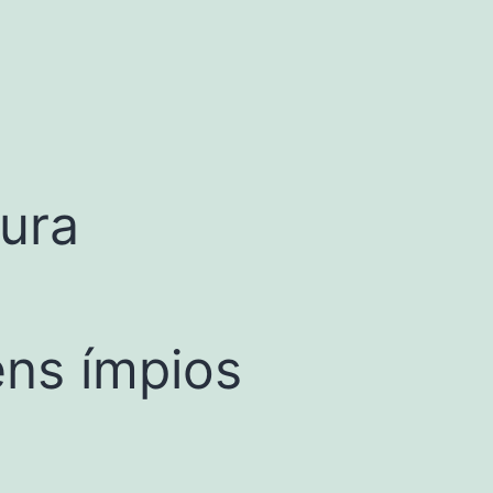
tura
ens ímpios