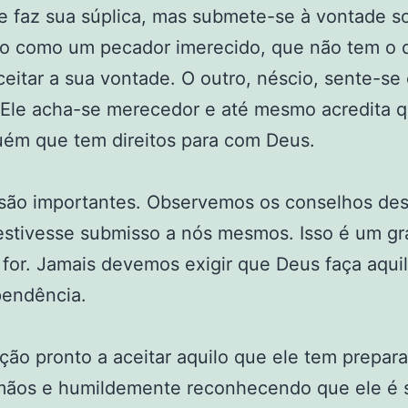
e faz sua súplica, mas submete-se à vontade 
io como um pecador imerecido, que não tem o di
eitar a sua vontade. O outro, néscio, sente-se
. Ele acha-se merecedor e até mesmo acredita q
ém que tem direitos para com Deus.
o são importantes. Observemos os conselhos de
tivesse submisso a nós mesmos. Isso é um gra
 for. Jamais devemos exigir que Deus faça aqui
pendência.
ão pronto a aceitar aquilo que ele tem prepar
ãos e humildemente reconhecendo que ele é s